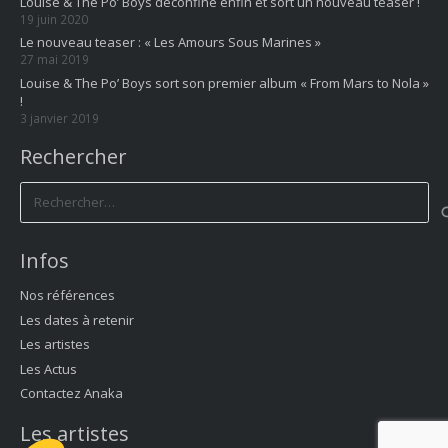
Louise & The Po’ Boys déconfine enfin et sort un nouveau teaser !
19 juin 2020
Le nouveau teaser : « Les Amours Sous Marines »
27 mai 2019
Louise & The Po’ Boys sort son premier album « From Mars to Nola »
!
3 janvier 2019
Rechercher
Rechercher :
Infos
Nos références
Les dates à retenir
Les artistes
Les Actus
Contactez Anaka
Les artistes