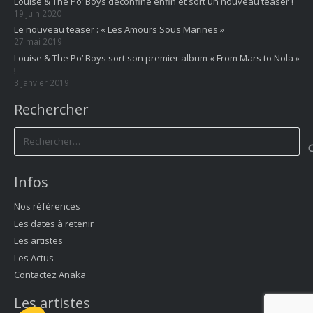
Louise & The Po’ Boys déconfine enfin et sort un nouveau teaser !
19 juin 2020
Le nouveau teaser : « Les Amours Sous Marines »
27 mai 2019
Louise & The Po’ Boys sort son premier album « From Mars to Nola »
!
3 janvier 2019
Rechercher
Rechercher :
Infos
Nos références
Les dates à retenir
Les artistes
Les Actus
Contactez Anaka
Les artistes