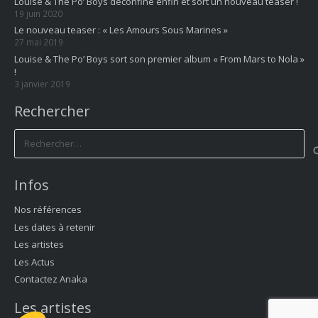
Louise & The Po’ Boys déconfine enfin et sort un nouveau teaser !
19 juin 2020
Le nouveau teaser : « Les Amours Sous Marines »
27 mai 2019
Louise & The Po’ Boys sort son premier album « From Mars to Nola »
!
3 janvier 2019
Rechercher
Rechercher :
Infos
Nos références
Les dates à retenir
Les artistes
Les Actus
Contactez Anaka
Les artistes