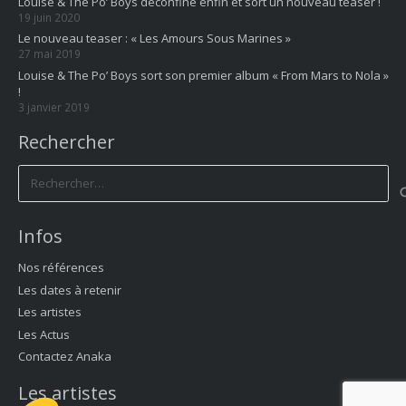
Louise & The Po’ Boys déconfine enfin et sort un nouveau teaser !
19 juin 2020
Le nouveau teaser : « Les Amours Sous Marines »
27 mai 2019
Louise & The Po’ Boys sort son premier album « From Mars to Nola »
!
3 janvier 2019
Rechercher
Rechercher :
Infos
Nos références
Les dates à retenir
Les artistes
Les Actus
Contactez Anaka
Les artistes